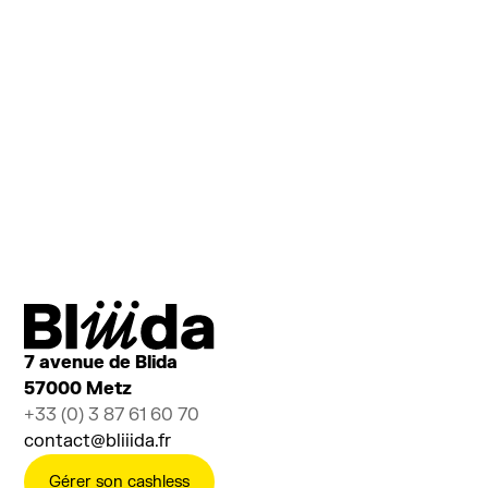
Vous êtes curieux·ses de découvrir l'envers du
décor ?
Vous envisagez d'installer votre projet chez nous
?
Vous avez plein de questions à nous poser ?
Inscrivez-vous pour découvrir les 1001 facettes de
Bliiida
Ajouter au calendrier
Billetterie
7 avenue de Blida
57000 Metz
+33 (0) 3 87 61 60 70
contact@bliiida.fr
Gérer son cashless